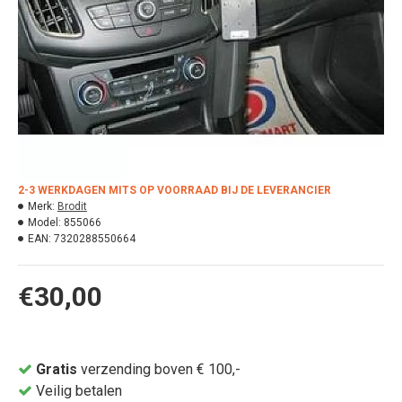
2-3 WERKDAGEN MITS OP VOORRAAD BIJ DE LEVERANCIER
Merk:
Brodit
Model:
855066
EAN:
7320288550664
€30,00
Gratis
verzending boven € 100,-
Veilig betalen