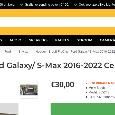
0 artikelen
Gratis verzending boven € 100,-
Ook voor zakelijke klant
S
AUDIO
SPEAKERS
KABELS
STROOM
CAMERA
Ford
S-Max
Houder - Brodit ProClip - Ford Galaxy/ S-Max 2016-202
rd Galaxy/ S-Max 2016-2022 C
€30,00
2-3 WERKDAGEN MI
Merk:
Brodit
Model:
855243
EAN:
7320288552