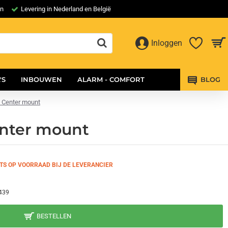
en
Levering in Nederland en België
Inloggen
'S
INBOUWEN
ALARM - COMFORT
BLOG
2 Center mount
enter mount
TS OP VOORRAAD BIJ DE LEVERANCIER
439
BESTELLEN