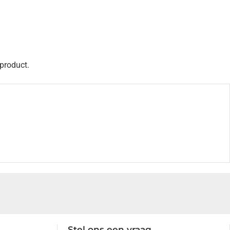
 product.
Stel ons een vraag