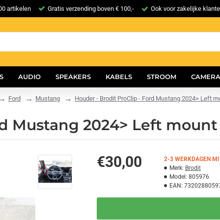
0 artikelen
Gratis verzending boven € 100,-
Ook voor zakelijke klant
S
AUDIO
SPEAKERS
KABELS
STROOM
CAMERA
Ford
Mustang
Houder - Brodit ProClip - Ford Mustang 2024> Left m
ord Mustang 2024> Left mount
€30,00
2-3 WERKDAGEN MI
Merk:
Brodit
Model:
805976
EAN:
7320288059