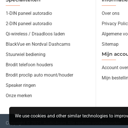
1-DIN paneel autoradio
Over ons
2-DIN paneel autoradio
Privacy Polic
Qi-wireless / Draadloos laden
Algemene vo
BlackVue en Nordval Dashcams
Sitemap
Mijn acco
Stuurwiel bediening
Brodit telefoon houders
Account over
Brodit proclip auto mount/houder
Mijn bestelli
Speaker ringen
Onze merken
We use cookies and other similar technologies to improv
Copyright © 2021, Audio4cars Alle rechten voorbehouden