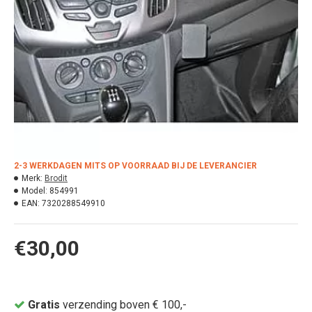
2-3 WERKDAGEN MITS OP VOORRAAD BIJ DE LEVERANCIER
Merk:
Brodit
Model:
854991
EAN:
7320288549910
€30,00
Gratis
verzending boven € 100,-