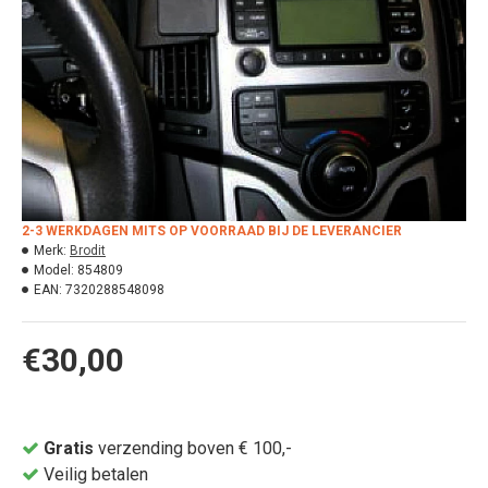
2-3 WERKDAGEN MITS OP VOORRAAD BIJ DE LEVERANCIER
Merk:
Brodit
Model:
854809
EAN:
7320288548098
€30,00
Gratis
verzending boven € 100,-
Veilig betalen