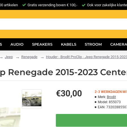
0 artikelen
Gratis verzending boven € 100,-
Ook voor zakelijke klant
S
AUDIO
SPEAKERS
KABELS
STROOM
CAMERA
Jeep
Renegade
Houder - Brodit ProClip - Jeep Renegade 2015-202
eep Renegade 2015-2023 Cent
€30,00
2-3 WERKDAGEN MI
Merk:
Brodit
Model:
855073
EAN:
7320288550