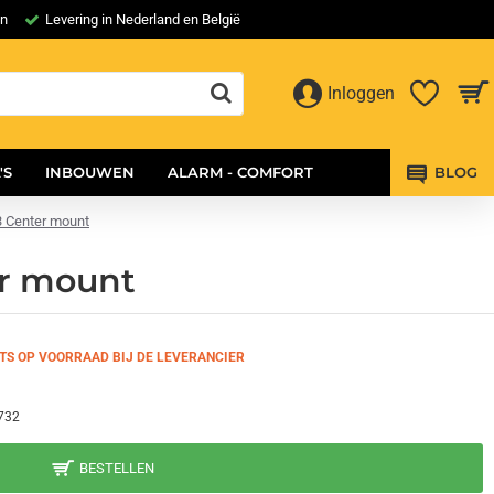
en
Levering in Nederland en België
Inloggen
'S
INBOUWEN
ALARM - COMFORT
BLOG
3 Center mount
er mount
TS OP VOORRAAD BIJ DE LEVERANCIER
732
BESTELLEN