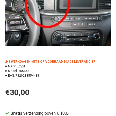
2-3 WERKDAGEN MITS OP VOORRAAD BIJ DE LEVERANCIER
Merk:
Brodit
Model:
855448
EAN:
7320288554488
€30,00
Gratis
verzending boven € 100,-