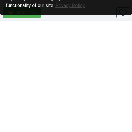
functionality of our site.
Privacy Policy
.
BESTELLEN
Specialiteiten
1-DIN paneel autoradio
2-DIN paneel autoradio
Qi-wireless / Draadloos laden
BlackVue en Nordval Dashcams
Stuurwiel bediening
Brodit telefoon houders
Brodit proclip auto mount/houder