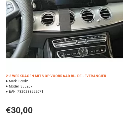
2-3 WERKDAGEN MITS OP VOORRAAD BIJ DE LEVERANCIER
Merk:
Brodit
Model:
855207
EAN:
7320288552071
€30,00