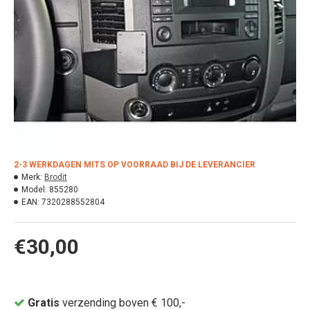
2-3 WERKDAGEN MITS OP VOORRAAD BIJ DE LEVERANCIER
Merk:
Brodit
Model:
855280
EAN:
7320288552804
€30,00
Gratis
verzending boven € 100,-