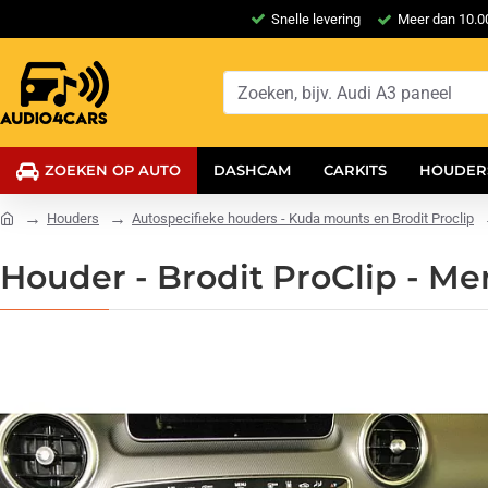
Snelle levering
Meer dan 10.00
ZOEKEN OP AUTO
DASHCAM
CARKITS
HOUDER
Houders
Autospecifieke houders - Kuda mounts en Brodit Proclip
Houder - Brodit ProClip - M