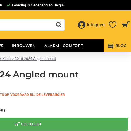
en
Levering in Nederland en België
Inloggen
'S
INBOUWEN
ALARM - COMFORT
BLOG
z V-Klasse 2016-2024 Angled mount
2024 Angled mount
TS OP VOORRAAD BIJ DE LEVERANCIER
798
BESTELLEN