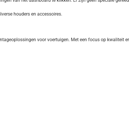
ningen van het dashboard te klikken. Er zijn geen speciale gere
diverse houders en accessoires.
geoplossingen voor voertuigen. Met een focus op kwaliteit en i