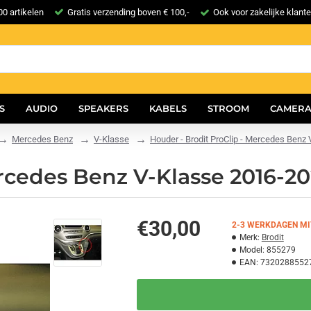
0 artikelen
Gratis verzending boven € 100,-
Ook voor zakelijke klant
S
AUDIO
SPEAKERS
KABELS
STROOM
CAMERA
Mercedes Benz
V-Klasse
Houder - Brodit ProClip - Mercedes Ben
ercedes Benz V-Klasse 2016-
€30,00
2-3 WERKDAGEN MI
Merk:
Brodit
Model:
855279
EAN:
7320288552