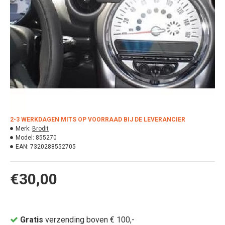
2-3 WERKDAGEN MITS OP VOORRAAD BIJ DE LEVERANCIER
Merk:
Brodit
Model:
855270
EAN:
7320288552705
€30,00
Gratis
verzending boven € 100,-