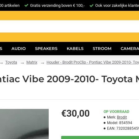
0 artikelen
Gratis verzending boven € 100,-
Ook voor zakelijke klant
S
AUDIO
SPEAKERS
KABELS
STROOM
CAMERA
Toyota
Matrix
Houder - Brodit ProClip - Pontiac Vibe 2009-2010- T
ntiac Vibe 2009-2010- Toyota
€30,00
OP VOORRAAD
Merk:
Brodit
Model:
854594
EAN:
7320288545