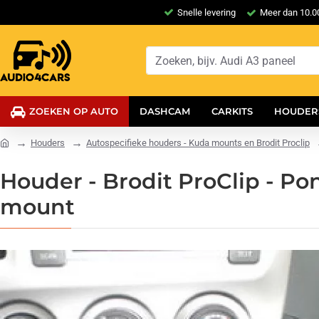
Snelle levering
Meer dan 10.00
ZOEKEN OP AUTO
DASHCAM
CARKITS
HOUDER
Houders
Autospecifieke houders - Kuda mounts en Brodit Proclip
Houder - Brodit ProClip - Po
mount