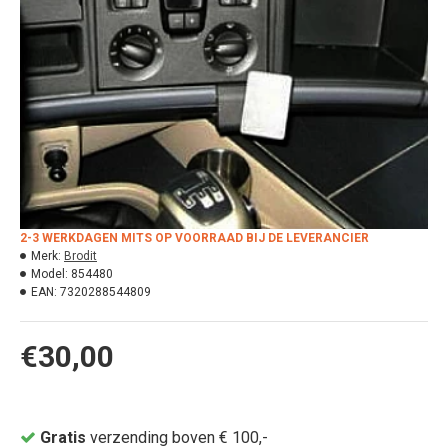
2-3 WERKDAGEN MITS OP VOORRAAD BIJ DE LEVERANCIER
Merk:
Brodit
Model:
854480
EAN:
7320288544809
€30,00
Gratis
verzending boven € 100,-