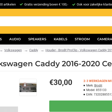
0 artikelen
Gratis verzending boven € 100,-
Ook voor zakelijke klant
S
AUDIO
SPEAKERS
KABELS
STROOM
CAMERA
Volkswagen
Caddy
Houder - Brodit ProClip - Volkswagen Caddy 2
olkswagen Caddy 2016-2020 C
€30,00
2-3 WERKDAGEN MI
Merk:
Brodit
Model:
855133
EAN:
7320288551