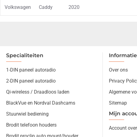
Volkswagen
Caddy
2020
Specialiteiten
Informatie
1-DIN paneel autoradio
Over ons
2-DIN paneel autoradio
Privacy Polic
Qi-wireless / Draadloos laden
Algemene vo
BlackVue en Nordval Dashcams
Sitemap
Mijn acco
Stuurwiel bediening
Brodit telefoon houders
Account over
Brodit proclip auto mount/houder