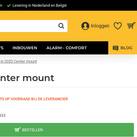
en
Levering in Nederland en België
Inloggen
'S
INBOUWEN
ALARM - COMFORT
BLOG
016-2020 Center mount
enter mount
TS OP VOORRAAD BIJ DE LEVERANCIER
333
BESTELLEN