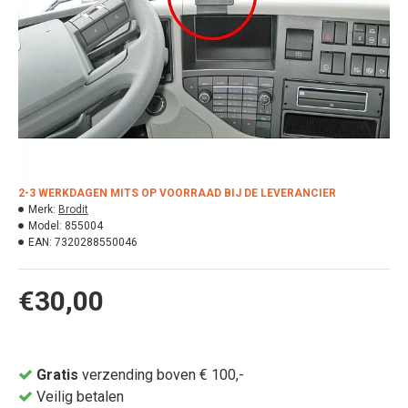
2-3 WERKDAGEN MITS OP VOORRAAD BIJ DE LEVERANCIER
Merk:
Brodit
Model:
855004
EAN:
7320288550046
€30,00
Gratis
verzending boven € 100,-
Veilig betalen