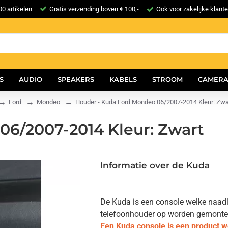
0 artikelen
Gratis verzending boven € 100,-
Ook voor zakelijke klant
S
AUDIO
SPEAKERS
KABELS
STROOM
CAMERA
Ford
Mondeo
Houder - Kuda Ford Mondeo 06/2007-2014 Kleur: Zwa
06/2007-2014 Kleur: Zwart
Informatie over de Kuda
De Kuda is een console welke naadlo
telefoonhouder op worden gemonteerd.
Een Kuda console is een product 