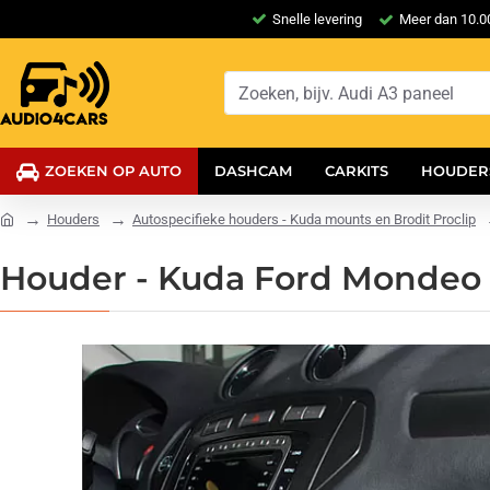
Snelle levering
Meer dan 10.00
ZOEKEN OP AUTO
DASHCAM
CARKITS
HOUDER
Houders
Autospecifieke houders - Kuda mounts en Brodit Proclip
Houder - Kuda Ford Mondeo 