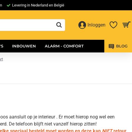
en
Levering in Nederland en België
Inloggen
'S
INBOUWEN
ALARM - COMFORT
BLOG
rt
os aansluit op je interieur . Er moet hierop nog wel een
 De telefoon blijft niet vanzelf hierop zitten!
welke speciaal besteld moet worden en deze kan
NIET
retour.