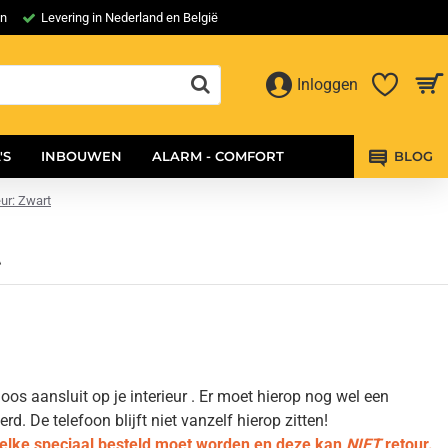
en
Levering in Nederland en België
Inloggen
'S
INBOUWEN
ALARM - COMFORT
BLOG
ur: Zwart
t
os aansluit op je interieur . Er moet hierop nog wel een
 De telefoon blijft niet vanzelf hierop zitten!
welke speciaal besteld moet worden en deze kan
NIET
retour.