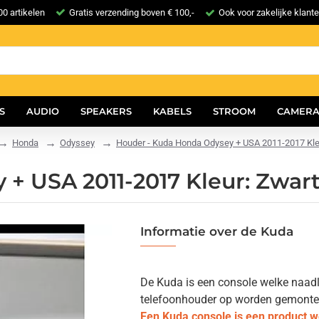
0 artikelen
Gratis verzending boven € 100,-
Ook voor zakelijke klant
S
AUDIO
SPEAKERS
KABELS
STROOM
CAMERA
Honda
Odyssey
Houder - Kuda Honda Odysey + USA 2011-2017 Kle
+ USA 2011-2017 Kleur: Zwar
Informatie over de Kuda
De Kuda is een console welke naadlo
telefoonhouder op worden gemonteerd.
Een Kuda console is een product 