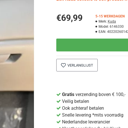
€69,99
5-15 WERKDAGEN
Merk:
Kuda
Model:
6146330
EAN:
4022026014
VERLANGLIJST
Gratis
verzending boven € 100,-
Veilig betalen
Ook achteraf betalen
Snelle levering *mits voorradig
Nederlandse leverancier