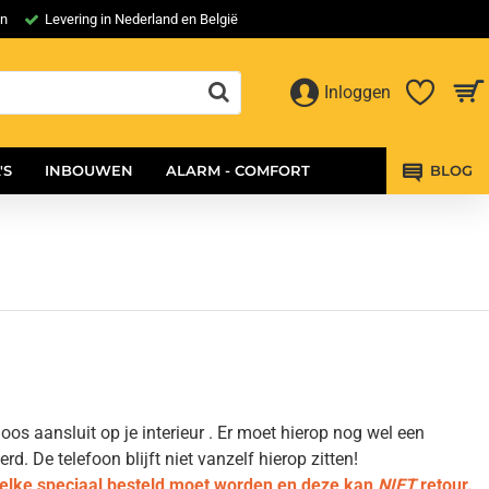
en
Levering in Nederland en België
Inloggen
'S
INBOUWEN
ALARM - COMFORT
BLOG
os aansluit op je interieur . Er moet hierop nog wel een
 De telefoon blijft niet vanzelf hierop zitten!
welke speciaal besteld moet worden en deze kan
NIET
retour.