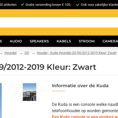
0 artikelen
Gratis verzending boven € 100,-
Ook voor zakelijke klant
S
AUDIO
SPEAKERS
KABELS
STROOM
CAMERA
Hyundai
i20
Houder - Kuda Hyundai i20 09/2012-2019 Kleur: Zwart
/2012-2019 Kleur: Zwart
Informatie over de Kuda
De Kuda is een console welke naadlo
telefoonhouder op worden gemonteerd.
Een Kuda console is een product 