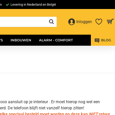
en
Levering in Nederland en België
Inloggen
'S
INBOUWEN
ALARM - COMFORT
BLOG
os aansluit op je interieur . Er moet hierop nog wel een
 De telefoon blijft niet vanzelf hierop zitten!
welke speciaal besteld moet worden en deze kan
NIET
retour.