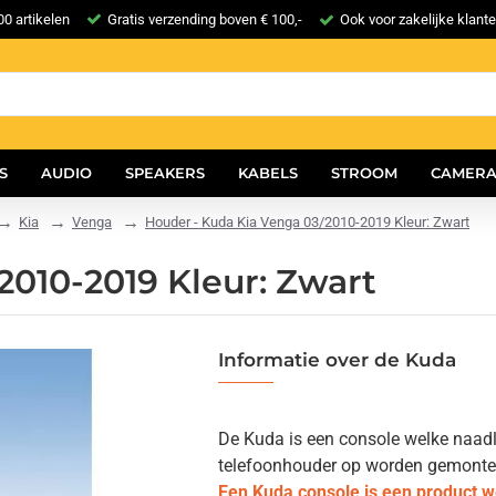
0 artikelen
Gratis verzending boven € 100,-
Ook voor zakelijke klant
S
AUDIO
SPEAKERS
KABELS
STROOM
CAMERA
Kia
Venga
Houder - Kuda Kia Venga 03/2010-2019 Kleur: Zwart
2010-2019 Kleur: Zwart
Informatie over de Kuda
De Kuda is een console welke naadlo
telefoonhouder op worden gemonteerd.
Een Kuda console is een product 