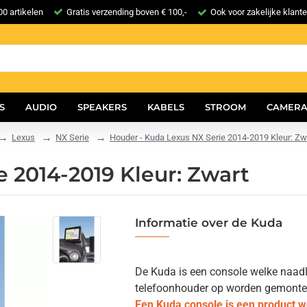
0 artikelen
Gratis verzending boven € 100,-
Ook voor zakelijke klant
S
AUDIO
SPEAKERS
KABELS
STROOM
CAMERA
Lexus
NX Serie
Houder - Kuda Lexus NX Serie 2014-2019 Kleur: Zw
 2014-2019 Kleur: Zwart
Informatie over de Kuda
De Kuda is een console welke naadlo
telefoonhouder op worden gemonteerd.
Een Kuda console is een product 