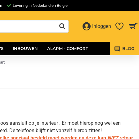
en
Levering in Nederland en België
Inloggen
'S
INBOUWEN
ALARM - COMFORT
BLOG
art
os aansluit op je interieur . Er moet hierop nog wel een
 De telefoon blijft niet vanzelf hierop zitten!
welke speciaal besteld moet worden en deze kan
NIET
retour.