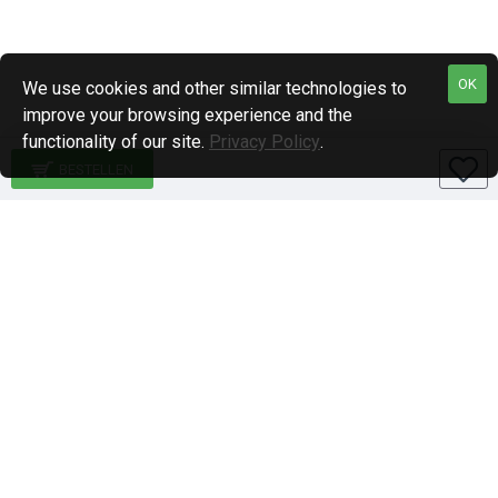
OK
We use cookies and other similar technologies to
improve your browsing experience and the
functionality of our site.
Privacy Policy
.
BESTELLEN
Specialiteiten
1-DIN paneel autoradio
2-DIN paneel autoradio
Qi-wireless / Draadloos laden
BlackVue en Nordval Dashcams