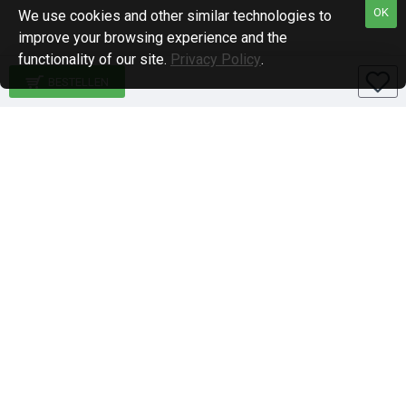
OK
We use cookies and other similar technologies to
improve your browsing experience and the
functionality of our site.
Privacy Policy
.
BESTELLEN
Specialiteiten
1-DIN paneel autoradio
2-DIN paneel autoradio
Qi-wireless / Draadloos laden
BlackVue en Nordval Dashcams
Stuurwiel bediening
Brodit telefoon houders