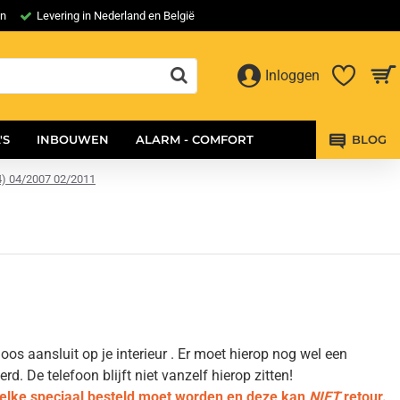
en
Levering in Nederland en België
Inloggen
'S
INBOUWEN
ALARM - COMFORT
BLOG
4) 04/2007 02/2011
os aansluit op je interieur . Er moet hierop nog wel een
 De telefoon blijft niet vanzelf hierop zitten!
welke speciaal besteld moet worden en deze kan
NIET
retour.