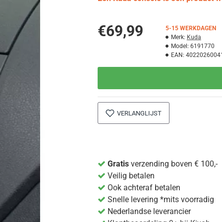
€69,99
5-15 WERKDAGEN
Merk:
Kuda
Model:
6191770
EAN:
4022026004
VERLANGLIJST
Gratis
verzending boven € 100,-
Veilig betalen
Ook achteraf betalen
Snelle levering *mits voorradig
Nederlandse leverancier