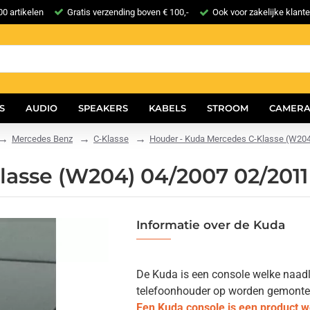
0 artikelen
Gratis verzending boven € 100,-
Ook voor zakelijke klant
S
AUDIO
SPEAKERS
KABELS
STROOM
CAMERA
Mercedes Benz
C-Klasse
Houder - Kuda Mercedes C-Klasse (W20
asse (W204) 04/2007 02/2011
Informatie over de Kuda
De Kuda is een console welke naadlo
telefoonhouder op worden gemonteerd.
Een Kuda console is een product 