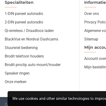
Specialiteiten
Informatie
1-DIN paneel autoradio
Over ons
2-DIN paneel autoradio
Privacy Polic
Qi-wireless / Draadloos laden
Algemene vo
BlackVue en Nordval Dashcams
Sitemap
Mijn acco
Stuurwiel bediening
Brodit telefoon houders
Account over
Brodit proclip auto mount/houder
Mijn bestelli
Speaker ringen
Onze merken
We use cookies and other similar technologies to improv
Copyright © 2021, Audio4cars Alle rechten voorbehouden