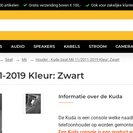
0 artikelen
Gratis verzending boven € 100,-
Ook voor zakelijke klant
S
AUDIO
SPEAKERS
KABELS
STROOM
CAMERA
Seat
Mii
Houder - Kuda Seat Mii 11/2011-2019 Kleur: Zwart
1-2019 Kleur: Zwart
Informatie over de Kuda
De Kuda is een console welke naadlo
telefoonhouder op worden gemonteerd.
Een Kuda console is een product 