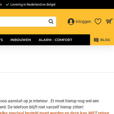
en
Levering in Nederland en België
Inloggen
'S
INBOUWEN
ALARM - COMFORT
BLOG
os aansluit op je interieur . Er moet hierop nog wel een
 De telefoon blijft niet vanzelf hierop zitten!
welke speciaal besteld moet worden en deze kan
NIET
retour.