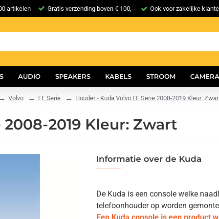
0 artikelen
Gratis verzending boven € 100,-
Ook voor zakelijke klant
S
AUDIO
SPEAKERS
KABELS
STROOM
CAMERA
Volvo
FE Serie
Houder - Kuda Volvo FE Serie 2008-2019 Kleur: Zwar
 2008-2019 Kleur: Zwart
Informatie over de Kuda
De Kuda is een console welke naadlo
telefoonhouder op worden gemonteerd.
Een Kuda console is een product 