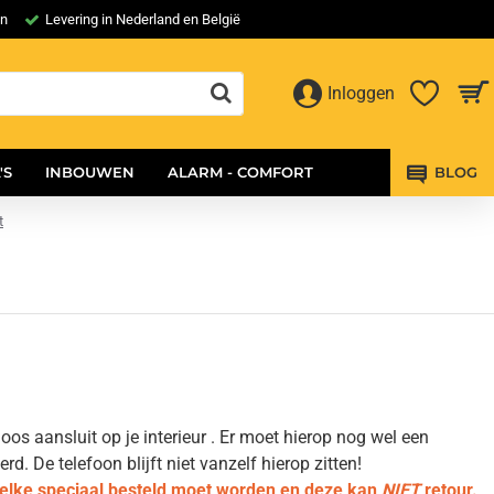
en
Levering in Nederland en België
Inloggen
'S
INBOUWEN
ALARM - COMFORT
BLOG
t
os aansluit op je interieur . Er moet hierop nog wel een
 De telefoon blijft niet vanzelf hierop zitten!
welke speciaal besteld moet worden en deze kan
NIET
retour.