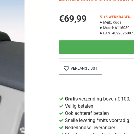
€69,99
5-15 WERKDAGEN
Merk:
Kuda
Model:
6116030
EAN:
4022026007
VERLANGLIJST
Gratis
verzending boven € 100,-
Veilig betalen
Ook achteraf betalen
Snelle levering *mits voorradig
Nederlandse leverancier