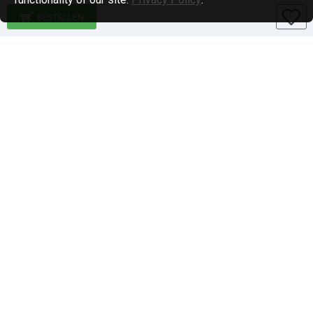
BESTELLEN
Specialiteiten
1-DIN paneel autoradio
2-DIN paneel autoradio
Qi-wireless / Draadloos laden
BlackVue en Nordval Dashcams
Stuurwiel bediening
Brodit telefoon houders
Brodit proclip auto mount/houder