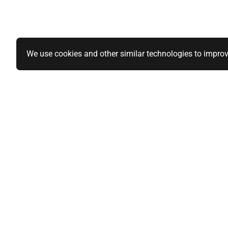
We use cookies and other similar technologies to improv
Specialiteiten
Informatie
1-DIN paneel autoradio
Over ons
2-DIN paneel autoradio
Privacy Polic
Qi-wireless / Draadloos laden
Algemene vo
BlackVue en Nordval Dashcams
Sitemap