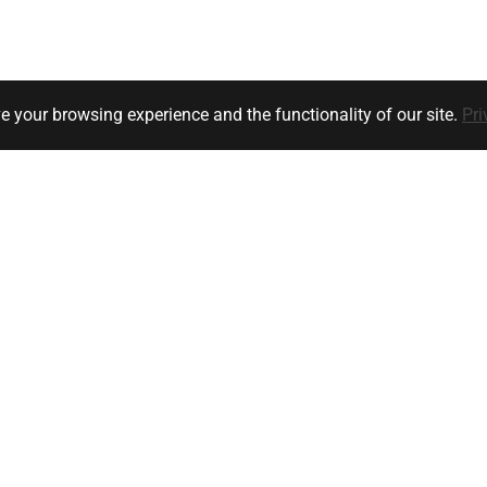
e your browsing experience and the functionality of our site.
Pri
Klanten service
Bedrijfsgegevens
y
Ik heb een vraag
orwaarden
Versturen
Retourneren