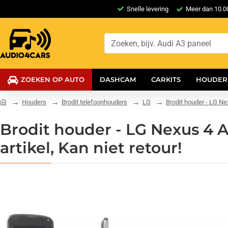
Snelle levering
Meer dan 10.00
ZOEKEN OP AUTO
DASHCAM
CARKITS
HOUDER
Houders
Brodit telefoonhouders
LG
Brodit houder - LG Nex
Brodit houder - LG Nexus 4 A
artikel, Kan niet retour!