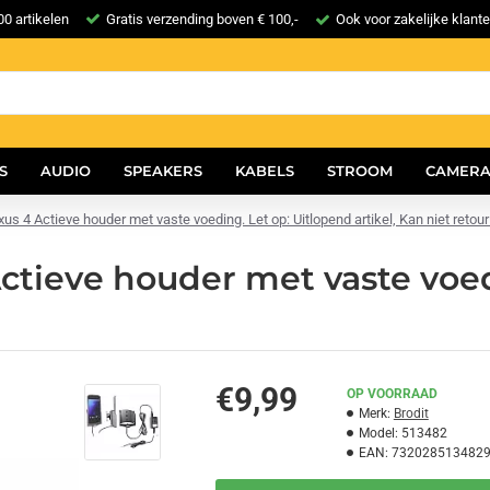
0 artikelen
Gratis verzending boven € 100,-
Ook voor zakelijke klant
S
AUDIO
SPEAKERS
KABELS
STROOM
CAMERA
us 4 Actieve houder met vaste voeding. Let op: Uitlopend artikel, Kan niet retour
ctieve houder met vaste voed
€9,99
OP VOORRAAD
Merk:
Brodit
Model:
513482
EAN:
732028513482