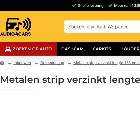
Snelle levering
Meer dan 10.00
ZOEKEN OP AUTO
DASHCAM
CARKITS
HOUDER
Inbouwen
Gereedschap
Metalen strip verzinkt lengte 168mm 
Metalen strip verzinkt leng