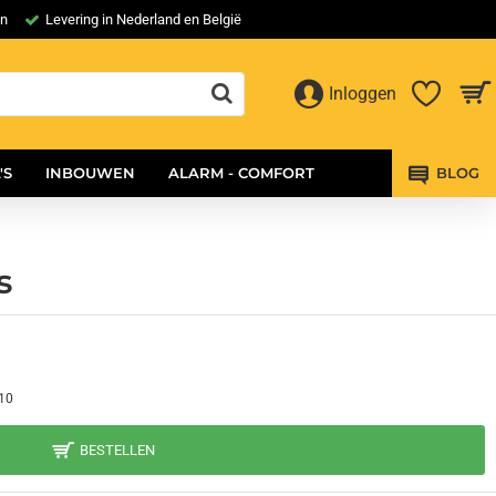
en
Levering in Nederland en België
Inloggen
'S
INBOUWEN
ALARM - COMFORT
BLOG
s
10
BESTELLEN