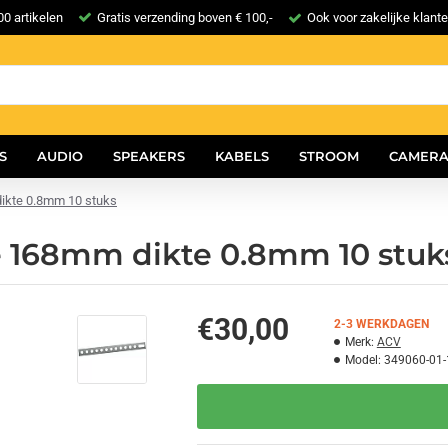
0 artikelen
Gratis verzending boven € 100,-
Ook voor zakelijke klant
S
AUDIO
SPEAKERS
KABELS
STROOM
CAMERA
dikte 0.8mm 10 stuks
te 168mm dikte 0.8mm 10 stuk
€30,00
2-3 WERKDAGEN
Merk:
ACV
Model:
349060-01-