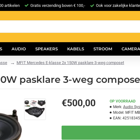
0 artikelen
Gratis verzending boven € 100,-
Ook voor zakelijke klant
S
AUDIO
SPEAKERS
KABELS
STROOM
CAMERA
asse
MFIT Mercedes E-klasse 2x 150W pasklare 3-weg composet
150W pasklare 3-weg compose
€500,00
OP VOORRAAD
Merk:
Audio Sy
Model:
MFIT MB
EAN:
42518345