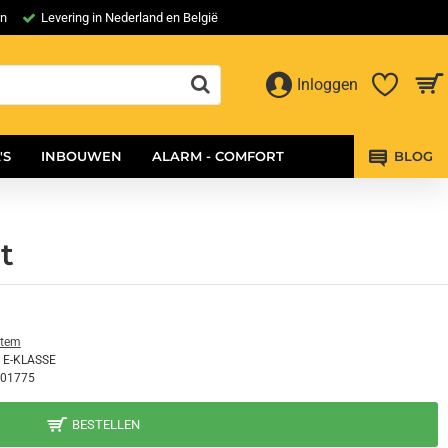
en
Levering in Nederland en België
Inloggen
'S
INBOUWEN
ALARM - COMFORT
BLOG
t
stem
 E-KLASSE
01775
BESTELLEN