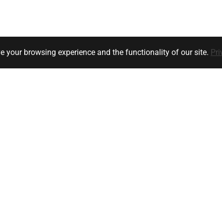
e your browsing experience and the functionality of our site.
Pri
Klanten service
Bedrijfsgegevens
y
Ik heb een vraag
orwaarden
Versturen
Retourneren