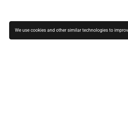
We use cookies and other similar technologies to improv
Specialiteiten
Informatie
1-DIN paneel autoradio
Over ons
2-DIN paneel autoradio
Privacy Polic
Qi-wireless / Draadloos laden
Algemene vo
BlackVue en Nordval Dashcams
Sitemap