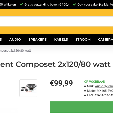
0 artikelen
Gratis verzending boven € 100,-
Ook voor zakelijke klant
S
AUDIO
SPEAKERS
KABELS
STROOM
CAMERA
mposet 2x120/80 watt
ient Composet 2x120/80 watt
€99,99
OP VOORRAAD
Merk:
Audio Syste
Model:
MX165 EV
EAN:
4260101644