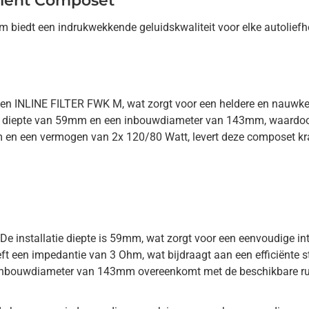
cient Composet
biedt een indrukwekkende geluidskwaliteit voor elke autoliefh
 een INLINE FILTER FWK M, wat zorgt voor een heldere en nauwk
 diepte van 59mm en een inbouwdiameter van 143mm, waardoor ze
en een vermogen van 2x 120/80 Watt, levert deze composet kra
e installatie diepte is 59mm, wat zorgt voor een eenvoudige int
 een impedantie van 3 Ohm, wat bijdraagt aan een efficiënte 
 de inbouwdiameter van 143mm overeenkomt met de beschikbare ru