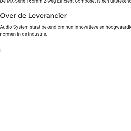
De MX-Serie 165mm 2-weg Efficient Composet is een uitstekende
Over de Leverancier
Audio System staat bekend om hun innovatieve en hoogwaardige
normen in de industrie.