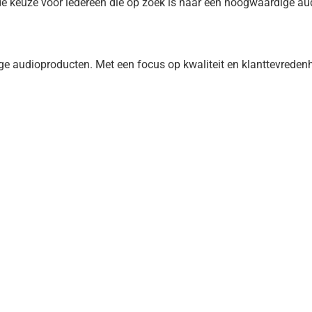
 keuze voor iedereen die op zoek is naar een hoogwaardige aud
 audioproducten. Met een focus op kwaliteit en klanttevredenh