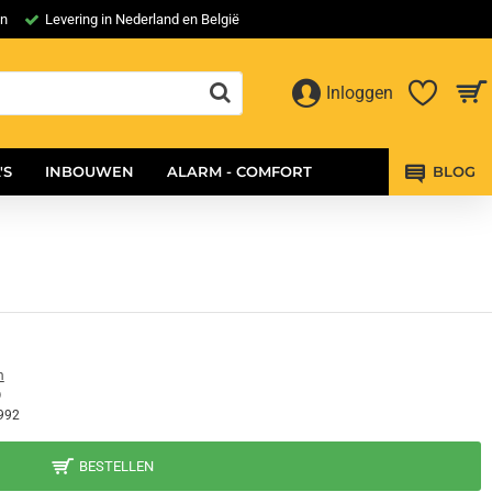
en
Levering in Nederland en België
Inloggen
'S
INBOUWEN
ALARM - COMFORT
BLOG
m
O
992
BESTELLEN