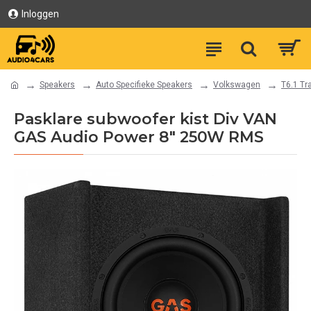
Inloggen
Speakers
Auto Specifieke Speakers
Volkswagen
T6.1 Tr
Pasklare subwoofer kist Div VAN
GAS Audio Power 8" 250W RMS