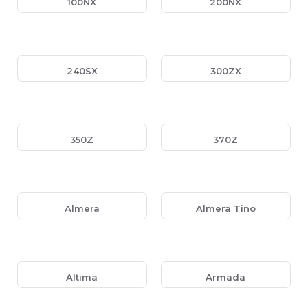
100NX
200NX
240SX
300ZX
350Z
370Z
Almera
Almera Tino
Altima
Armada