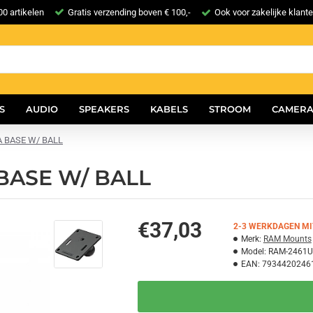
0 artikelen
Gratis verzending boven € 100,-
Ook voor zakelijke klant
S
AUDIO
SPEAKERS
KABELS
STROOM
CAMERA
SA BASE W/ BALL
A BASE W/ BALL
€37,03
2-3 WERKDAGEN MI
Merk:
RAM Mounts
Model:
RAM-2461U
EAN:
7934420246