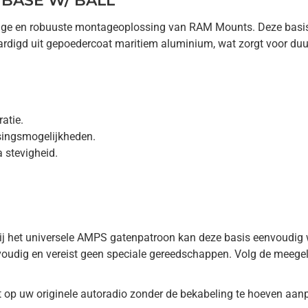
A BASE W/ BALL
ige en robuuste montageoplossing van RAM Mounts. Deze basis 
aardigd uit gepoedercoat maritiem aluminium, wat zorgt voor du
atie.
singsmogelijkheden.
 stevigheid.
zij het universele AMPS gatenpatroon kan deze basis eenvoudig
nvoudig en vereist geen speciale gereedschappen. Volg de meegel
it op uw originele autoradio zonder de bekabeling te hoeven aa