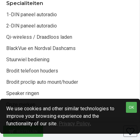
Specialiteiten
1-DIN paneel autoradio
2-DIN paneel autoradio
Qi-wireless / Draadloos laden
BlackVue en Nordval Dashcams
Stuurwiel bediening
Brodit telefoon houders
Brodit proclip auto mount/houder
Speaker ringen
Onze merken
OK
We use cookies and other similar technologies to
improve your browsing experience and the
Informatie
functionality of our site.
Privacy Policy
.
BESTELLEN
Over ons