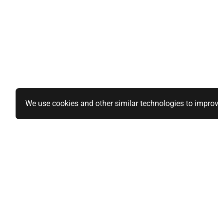
We use cookies and other similar technologies to improv
Specialiteiten
Informatie
1-DIN paneel autoradio
Over ons