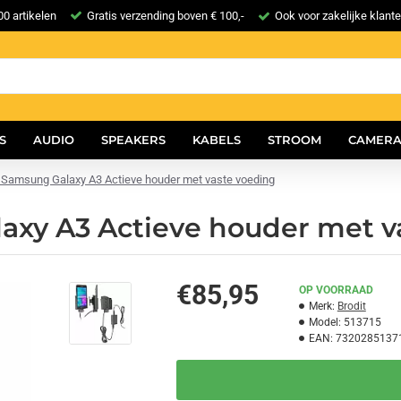
0 artikelen
Gratis verzending boven € 100,-
Ook voor zakelijke klant
S
AUDIO
SPEAKERS
KABELS
STROOM
CAMERA
- Samsung Galaxy A3 Actieve houder met vaste voeding
axy A3 Actieve houder met v
€85,95
OP VOORRAAD
Merk:
Brodit
Model:
513715
EAN:
7320285137