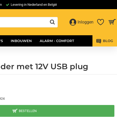
en
Levering in Nederland en België
Inloggen
'S
INBOUWEN
ALARM - COMFORT
BLOG
uder met 12V USB plug
924
BESTELLEN