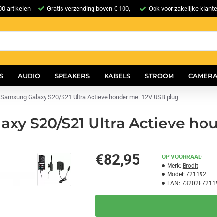
0 artikelen
Gratis verzending boven € 100,-
Ook voor zakelijke klant
S
AUDIO
SPEAKERS
KABELS
STROOM
CAMERA
- Samsung Galaxy S20/S21 Ultra Actieve houder met 12V USB plug
axy S20/S21 Ultra Actieve ho
€82,95
OP VOORRAAD
Merk:
Brodit
Model:
721192
EAN:
7320287211