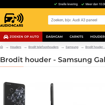
Snelle levering
Meer dan 10.00
ZOEKEN OP AUTO
DASHCAM
CARKITS
HOUDER
Houders
Brodit telefoonhouders
Samsung
Brodit houder 
Brodit houder - Samsung Gal