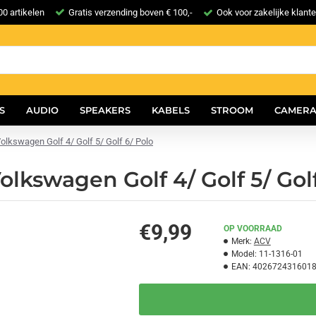
0 artikelen
Gratis verzending boven € 100,-
Ook voor zakelijke klant
S
AUDIO
SPEAKERS
KABELS
STROOM
CAMERA
olkswagen Golf 4/ Golf 5/ Golf 6/ Polo
lkswagen Golf 4/ Golf 5/ Golf
€9,99
OP VOORRAAD
Merk:
ACV
Model:
11-1316-01
EAN:
402672431601