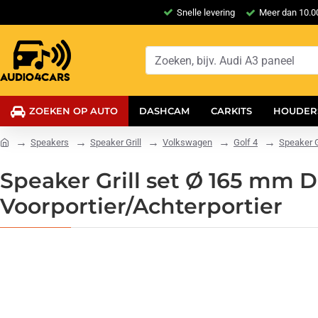
Snelle levering
Meer dan 10.00
ZOEKEN OP AUTO
DASHCAM
CARKITS
HOUDER
Speakers
Speaker Grill
Volkswagen
Golf 4
Speaker G
Speaker Grill set Ø 165 mm D
Voorportier/Achterportier