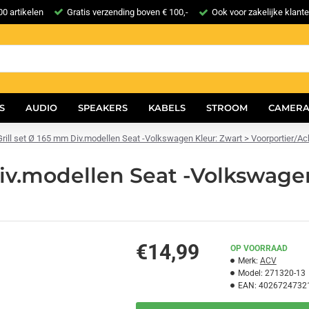
0 artikelen
Gratis verzending boven € 100,-
Ook voor zakelijke klant
S
AUDIO
SPEAKERS
KABELS
STROOM
CAMERA
rill set Ø 165 mm Div.modellen Seat -Volkswagen Kleur: Zwart > Voorportier/Ach
iv.modellen Seat -Volkswagen
€14,99
OP VOORRAAD
Merk:
ACV
Model:
271320-13
EAN:
4026724732