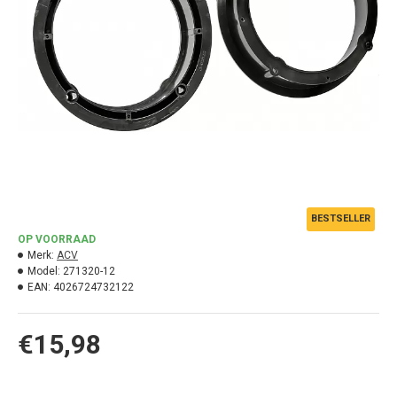
BESTSELLER
OP VOORRAAD
Merk:
ACV
Model:
271320-12
EAN:
4026724732122
€15,98