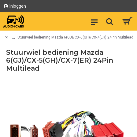
Inloggen
Stuurwiel bediening Mazda 6(GJ)/CX-5(GH)/CX-7(ER) 24Pin Multilead
Stuurwiel bediening Mazda
6(GJ)/CX-5(GH)/CX-7(ER) 24Pin
Multilead