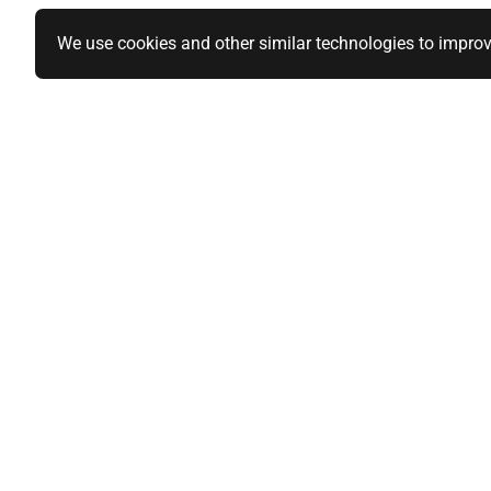
We use cookies and other similar technologies to improv
Specialiteiten
Informatie
1-DIN paneel autoradio
Over ons
2-DIN paneel autoradio
Privacy Polic
Qi-wireless / Draadloos laden
Algemene vo
BlackVue en Nordval Dashcams
Sitemap
Mijn acco
Stuurwiel bediening
Brodit telefoon houders
Account over