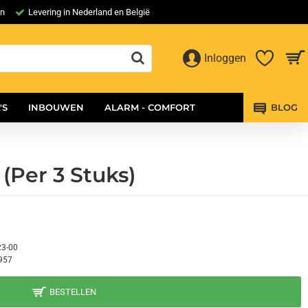
en
Levering in Nederland en België
Inloggen
'S
INBOUWEN
ALARM - COMFORT
BLOG
(Per 3 Stuks)
23-00
957
BESTELLEN