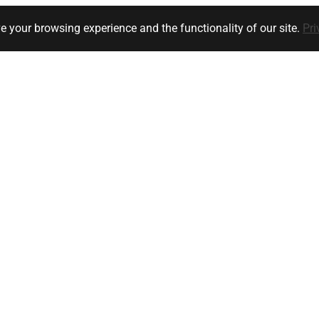
e your browsing experience and the functionality of our site.
Pri
Klanten service
Bedrijfsgegevens
y
Ik heb een vraag
orwaarden
Versturen
Retourneren
unt
Meest gestelde vragen / FAQ
stuurwielbedieningen
zicht