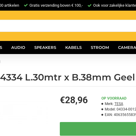
0 artikelen
Gratis verzending boven € 100,-
Ook voor zakelijke klant
S
AUDIO
SPEAKERS
KABELS
STROOM
CAMERA
)
04334 L.30mtr x B.38mm Geel 
€28,96
OP VOORRAAD
Merk:
TESA
Model:
04334-001
EAN:
4063565583