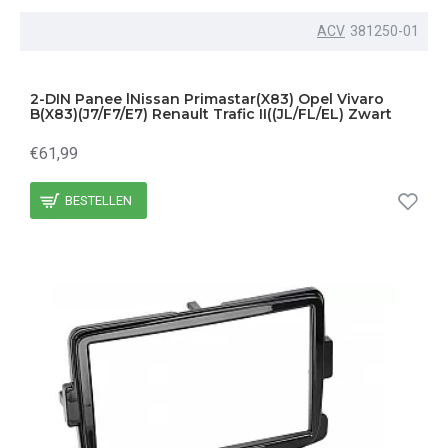
ACV
381250-01
2-DIN Panee lNissan Primastar(X83) Opel Vivaro
B(X83)(J7/F7/E7) Renault Trafic II((JL/FL/EL) Zwart
€61,99
BESTELLEN