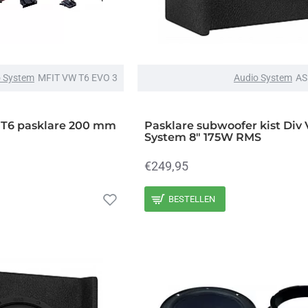
o System
MFIT VW T6 EVO 3
Audio System
AS
 T6 pasklare 200 mm
Pasklare subwoofer kist Div
System 8" 175W RMS
€249,95
BESTELLEN