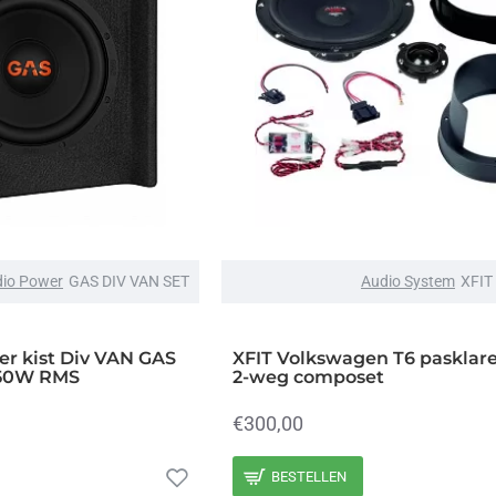
io Power
GAS DIV VAN SET
Audio System
XFIT
er kist Div VAN GAS
XFIT Volkswagen T6 paskla
250W RMS
2-weg composet
€300,00
BESTELLEN