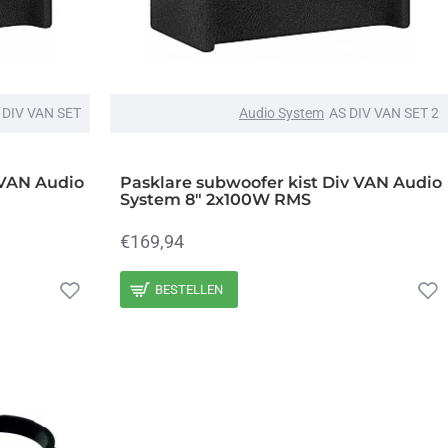
 DIV VAN SET
Audio System
AS DIV VAN SET 2
 VAN Audio
Pasklare subwoofer kist Div VAN Audio
System 8" 2x100W RMS
€169,94
BESTELLEN