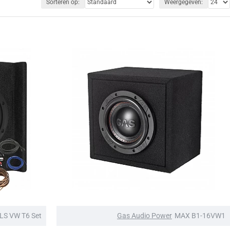
Sorteren op:
Weergegeven:
LS VW T6 Set
Gas Audio Power
MAX B1-16VW1