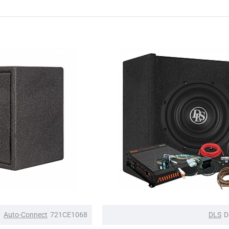
Auto-Connect
721CE1068
DLS
D