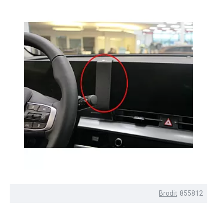
Brodit
855812