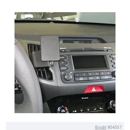
Brodit
854557