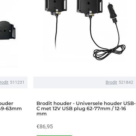
rodit
511231
Brodit
521842
houder
Brodit houder - Universele houder USB-
: 49-63mm
C met 12V USB plug 62-77mm / 12-16
mm
€86,95