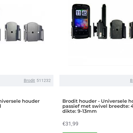
Brodit
511232
B
niversele houder
Brodit houder - Universele 
l
passief met swivel breedte
dikte: 9-13mm
€31,99