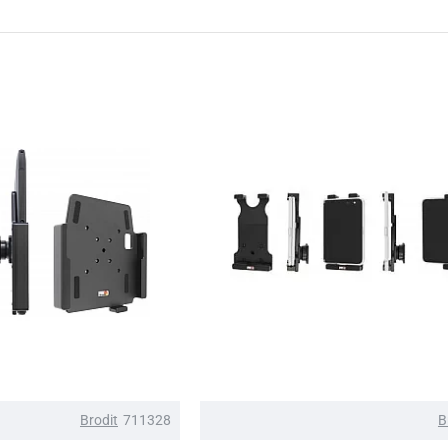
Brodit
711328
B