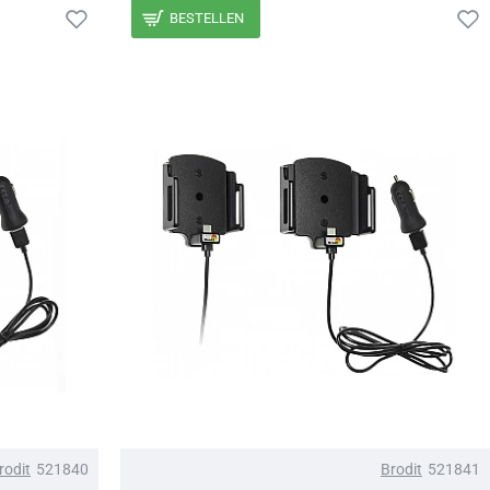
BESTELLEN
rodit
521840
Brodit
521841