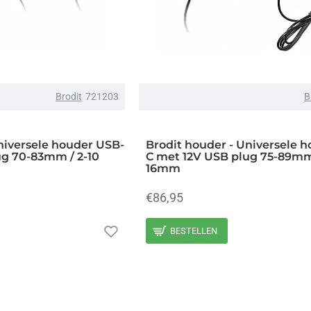
Brodit
721203
B
niversele houder USB-
Brodit houder - Universele 
ug 70-83mm / 2-10
C met 12V USB plug 75-89mm 
16mm
€86,95
BESTELLEN