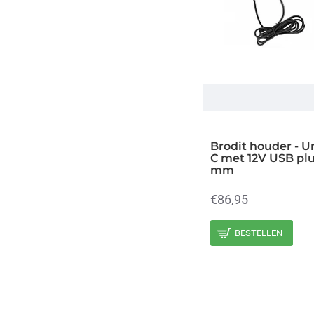
Brodit houder - U
C met 12V USB pl
mm
€86,95
BESTELLEN