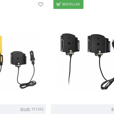
BESTELLEN
Brodit
721202
B