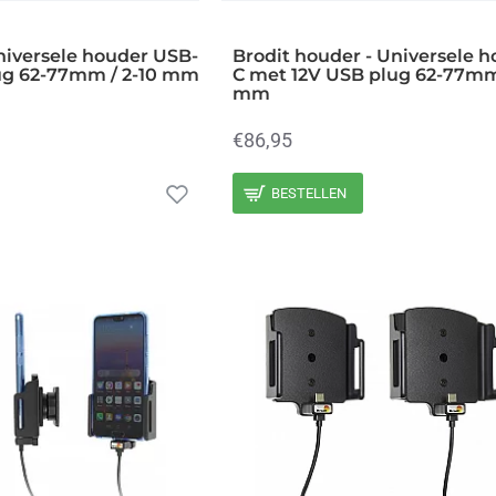
niversele houder USB-
Brodit houder - Universele 
ug 62-77mm / 2-10 mm
C met 12V USB plug 62-77mm
mm
€86,95
BESTELLEN