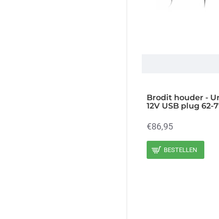
Brodit houder - U
12V USB plug 62-
€86,95
BESTELLEN