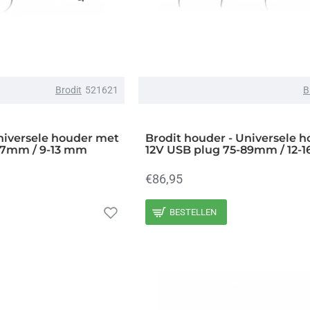
Brodit
521621
B
niversele houder met
Brodit houder - Universele 
77mm / 9-13 mm
12V USB plug 75-89mm / 12-
€86,95
BESTELLEN