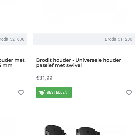
rodit
521630
Brodit
511230
houder met
Brodit houder - Universele houder
16 mm
passief met swivel
€31,99
BESTELLEN