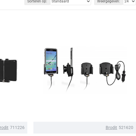
Sorteren op:
Weergegeven:
rodit
711226
Brodit
521620