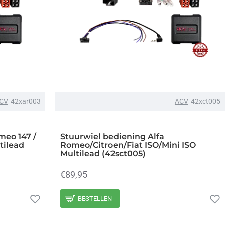
CV
42xar003
ACV
42xct005
meo 147 /
Stuurwiel bediening Alfa
tilead
Romeo/Citroen/Fiat ISO/Mini ISO
Multilead (42sct005)
€89,95
BESTELLEN