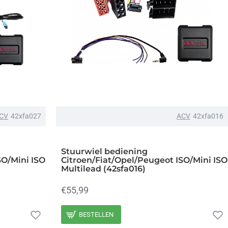
CV
42xfa027
ACV
42xfa016
Stuurwiel bediening
SO/Mini ISO
Citroen/Fiat/Opel/Peugeot ISO/Mini ISO
Multilead (42sfa016)
€55,99
BESTELLEN