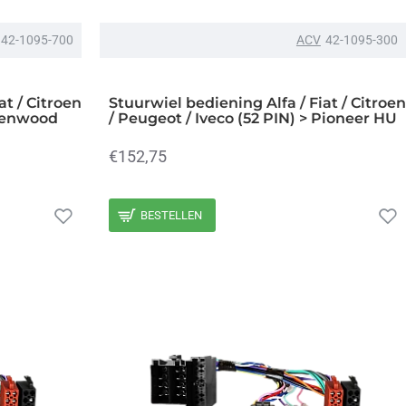
42-1095-700
ACV
42-1095-300
at / Citroen
Stuurwiel bediening Alfa / Fiat / Citroen
 Kenwood
/ Peugeot / Iveco (52 PIN) > Pioneer HU
€152,75
BESTELLEN