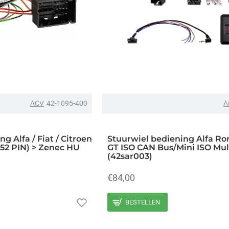
ACV
42-1095-400
A
g Alfa / Fiat / Citroen
Stuurwiel bediening Alfa Ro
(52 PIN) > Zenec HU
GT ISO CAN Bus/Mini ISO Mul
(42sar003)
€84,00
BESTELLEN