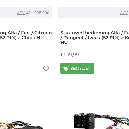
ACV
42-1095-000
ACV
g Alfa / Fiat / Citroen
Stuurwiel bediening Alfa / Fi
(52 PIN) > China HU
/ Peugeot / Iveco (52 PIN) >
HU
€169,99
BESTELLEN