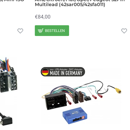
Multilead (42sar005/42sfa011)
€84,00
BESTELLEN