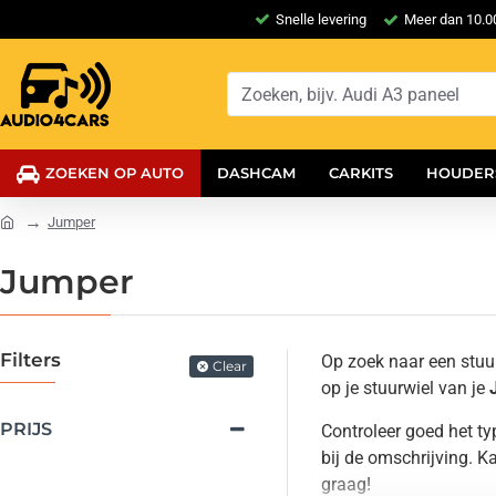
Snelle levering
Meer dan 10.00
ZOEKEN OP AUTO
DASHCAM
CARKITS
HOUDER
Jumper
Jumper
Filters
Op zoek naar een stuu
Clear
op je stuurwiel van je
PRIJS
Controleer goed het t
bij de omschrijving. K
graag!