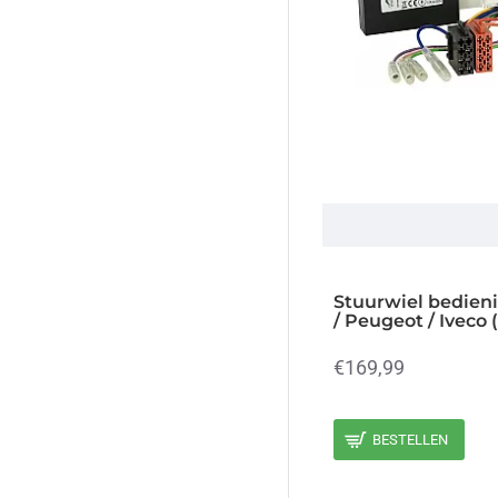
2022
2023
2024
2025
2026
Stuurwiel bedienin
/ Peugeot / Iveco 
€169,99
BESTELLEN