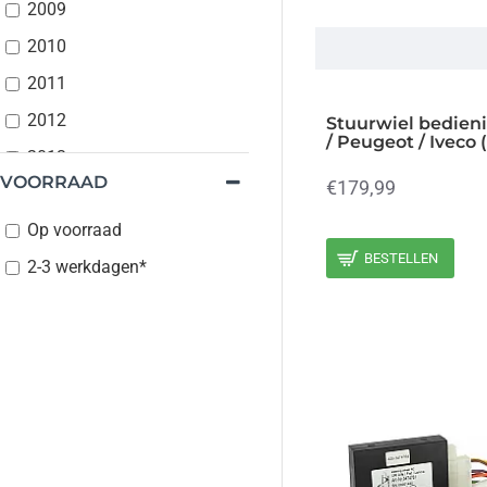
2009
2010
2011
2012
Stuurwiel bedienin
/ Peugeot / Iveco 
2013
VOORRAAD
€179,99
2014
Op voorraad
2015
BESTELLEN
2-3 werkdagen*
2016
2017
2018
2019
2020
2021