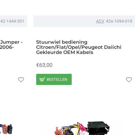
42-1444-301
ACV
42a-1094-018
 Jumper -
Stuurwiel bediening
 2006-
Citroen/Fiat/Opel/Peugeot Daiichi
Gekleurde OEM Kabels
€63,00
BESTELLEN