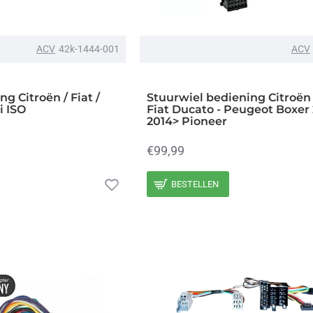
ACV
42k-1444-001
ACV
g Citroën / Fiat /
Stuurwiel bediening Citroën
i ISO
Fiat Ducato - Peugeot Boxer
2014> Pioneer
€99,99
BESTELLEN