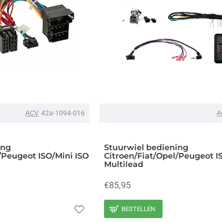
ACV
42a-1094-016
A
ing
Stuurwiel bediening
/Peugeot ISO/Mini ISO
Citroen/Fiat/Opel/Peugeot I
Multilead
€85,95
BESTELLEN