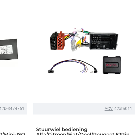
42b-3474761
ACV
42xfa011
Stuurwiel bediening
O/Mini-ISO
Alfa/Citroen/Fiat/Opel/Peugeot 52Pin