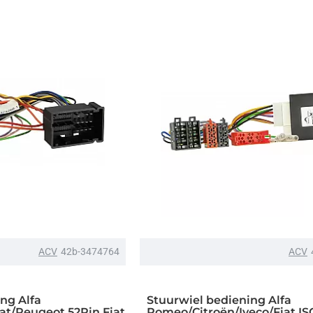
ACV
42b-3474764
ACV
ng Alfa
Stuurwiel bediening Alfa
at/Peugeot 52Pin Fiat
Romeo/Citroën/Iveco/Fiat IS